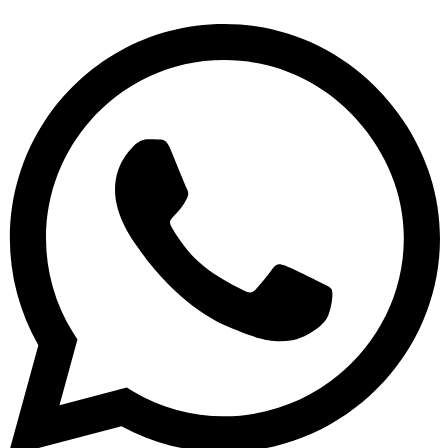
Edelfelt
–
1
kunst
kaart
A4
(21x29,7cm)
aantal