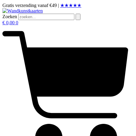
Ga
Gratis verzending vanaf €49 |
★★★★★
naar
de
Zoeken
inhoud
€
0,00
0